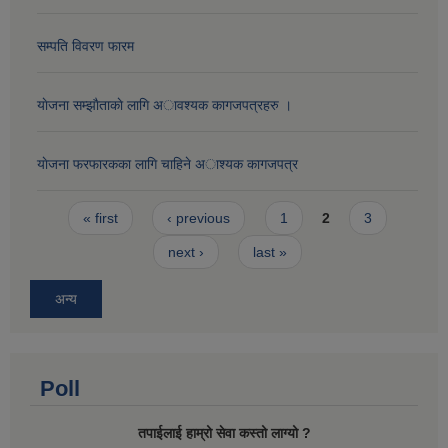
सम्पति विवरण फारम
याेजना सम्झाैताकाे लागि अावश्यक कागजपत्रहरु ।
याेजना फरफारकका लागि चाहिने अाश्यक कागजपत्र
Pages
« first
‹ previous
1
2
3
next ›
last »
अन्य
Poll
तपाईलाई हाम्रो सेवा कस्तो लाग्यो ?