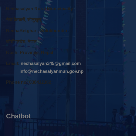
Nechasalyan Rural Municipality
नेचा वेतघारी, साेलुखुम्बु
NechaBetghari, Solukhumbu
काेशी प्रदेश, नेपाल
Koshi Province, Nepal
Email:
nechasalyan345@gmail.com
info@nechasalyanmun.gov.np
Phone no: 038412302
Chatbot