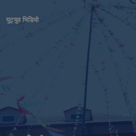
युट्युव भिडियाे