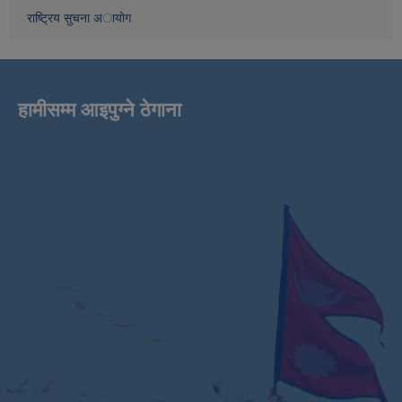
राष्ट्रिय सुचना अायाेग
हामीसम्म आइपुग्ने ठेगाना