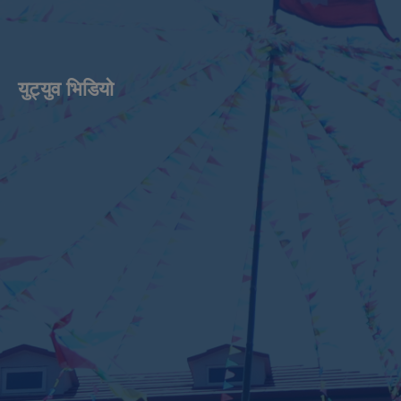
युट्युव भिडियाे