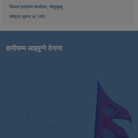
जिल्ला प्रशासन कार्यालय, साेलुखुम्बु
राष्ट्रिय सुचना अायाेग
हामीसम्म आइपुग्ने ठेगाना