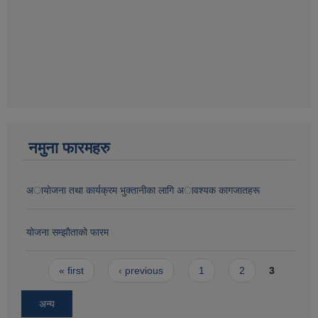
नमुना फारमहरु
अायाेजना तथा कार्यक्रम भुक्तानीका लागि अावश्यक कागजातहरू
याेजना सम्झाैताकाे फारम
Pages
« first
‹ previous
1
2
3
अन्य