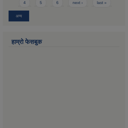
4
5
6
next ›
last »
अन्य
हाम्राे फेसबुक