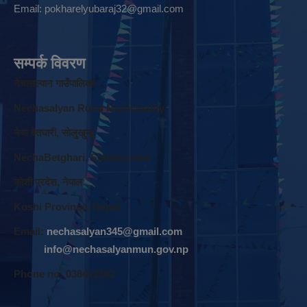
Email:
pokharelyubaraj32@gmail.com
सम्पर्क विवरण
नेचासल्यान गाउँपालिका
Nechasalyan Rural Municipality
नेचा वेतघारी, साेलुखुम्बु
NechaBetghari, Solukhumbu
काेशी प्रदेश, नेपाल
Koshi Province, Nepal
Email:
nechasalyan345@gmail.com
info@nechasalyanmun.gov.np
Phone no: 038412302