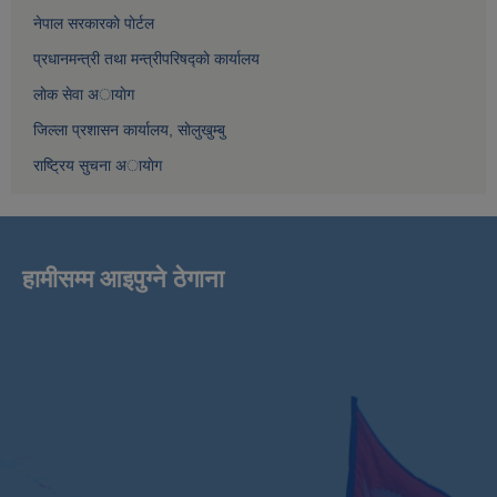
नेपाल सरकारकाे पाेर्टल
प्रधानमन्त्री तथा मन्त्रीपरिषद्काे कार्यालय
लाेक सेवा अायाेग
जिल्ला प्रशासन कार्यालय, साेलुखुम्बु
राष्ट्रिय सुचना अायाेग
हामीसम्म आइपुग्ने ठेगाना