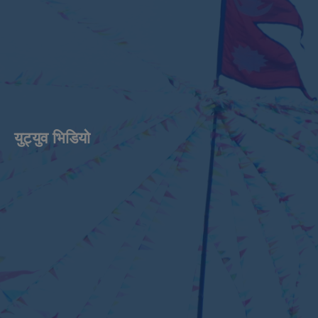
युट्युव भिडियाे