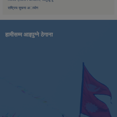
राष्ट्रिय सुचना अायाेग
हामीसम्म आइपुग्ने ठेगाना