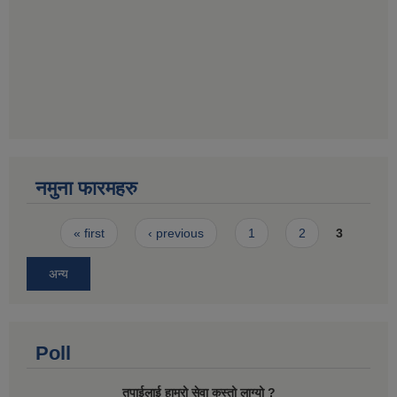
नमुना फारमहरु
Pages
« first
‹ previous
1
2
3
अन्य
Poll
तपाईलाई हाम्रो सेवा कस्तो लाग्यो ?