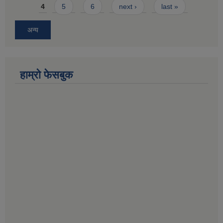
4
5
6
next ›
last »
अन्य
हाम्राे फेसबुक