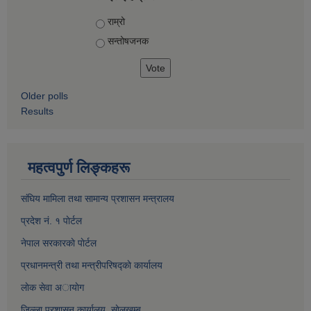
Choices
राम्रो
सन्तोषज‍नक
Older polls
Results
महत्वपुर्ण लिङ्कहरू
संघिय मामिला तथा सामान्य प्रशासन मन्त्रालय
प्रदेश नं. १ पाेर्टल
नेपाल सरकारकाे पाेर्टल
प्रधानमन्त्री तथा मन्त्रीपरिषद्काे कार्यालय
लाेक सेवा अायाेग
जिल्ला प्रशासन कार्यालय, साेलुखुम्बु