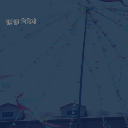
युट्युव भिडियाे