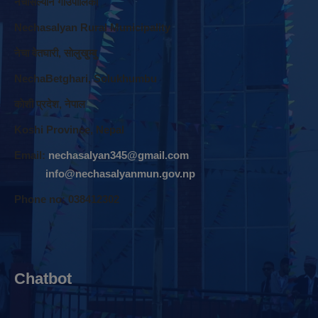
नेचासल्यान गाउँपालिका
Nechasalyan Rural Municipality
नेचा वेतघारी, साेलुखुम्बु
NechaBetghari, Solukhumbu
काेशी प्रदेश, नेपाल
Koshi Province, Nepal
Email:
nechasalyan345@gmail.com
info@nechasalyanmun.gov.np
Phone no: 038412302
Chatbot