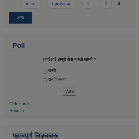
Pages
« first
‹ previous
1
2
3
अन्य
Poll
तपाईलाई हाम्रो सेवा कस्तो लाग्यो ?
Choices
राम्रो
सन्तोषज‍नक
Older polls
Results
महत्वपुर्ण लिङ्कहरू