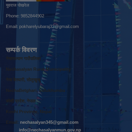
युवराज पोखरेल
Phone: 9852844902
Email:
pokharelyubaraj32@gmail.com
सम्पर्क विवरण
नेचासल्यान गाउँपालिका
Nechasalyan Rural Municipality
नेचा वेतघारी, साेलुखुम्बु
NechaBetghari, Solukhumbu
काेशी प्रदेश, नेपाल
Koshi Province, Nepal
Email:
nechasalyan345@gmail.com
info@nechasalyanmun.gov.np