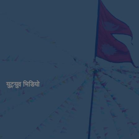
युट्युव भिडियाे