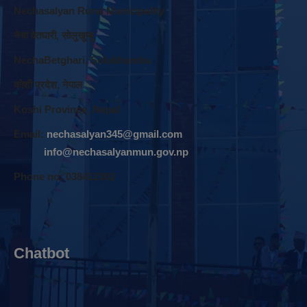
Nechasalyan Rural Municipality
नेचा वेतघारी, साेलुखुम्बु
NechaBetghari, Solukhumbu
काेशी प्रदेश, नेपाल
Koshi Province, Nepal
Email:
nechasalyan345@gmail.com
info@nechasalyanmun.gov.np
Phone no: 038412302
Chatbot