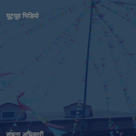
युट्युव भिडियाे
सुचना अधिकारी