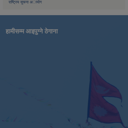
राष्ट्रिय सुचना अायाेग
हामीसम्म आइपुग्ने ठेगाना