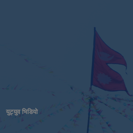
युट्युव भिडियाे