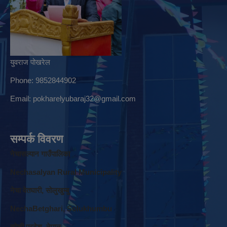
युवराज पोखरेल
Phone: 9852844902
Email:
pokharelyubaraj32@gmail.com
सम्पर्क विवरण
नेचासल्यान गाउँपालिका
Nechasalyan Rural Municipality
नेचा वेतघारी, साेलुखुम्बु
NechaBetghari, Solukhumbu
काेशी प्रदेश, नेपाल