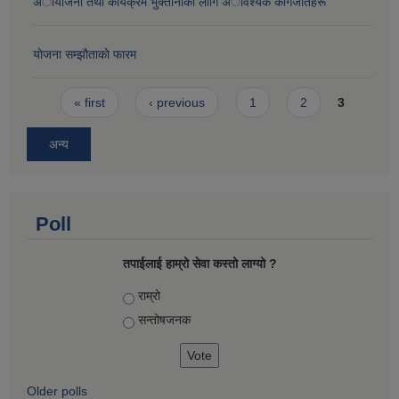
अायाेजना तथा कार्यक्रम भुक्तानीका लागि अावश्यक कागजातहरू
याेजना सम्झाैताकाे फारम
Pages
« first
‹ previous
1
2
3
अन्य
Poll
तपाईलाई हाम्रो सेवा कस्तो लाग्यो ?
Choices
राम्रो
सन्तोषज‍नक
Older polls