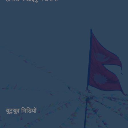
युट्युव भिडियाे