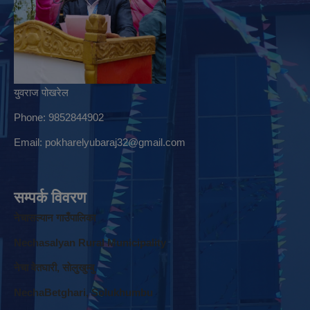
युवराज पोखरेल
Phone: 9852844902
Email:
pokharelyubaraj32@gmail.com
सम्पर्क विवरण
नेचासल्यान गाउँपालिका
Nechasalyan Rural Municipality
नेचा वेतघारी, साेलुखुम्बु
NechaBetghari, Solukhumbu