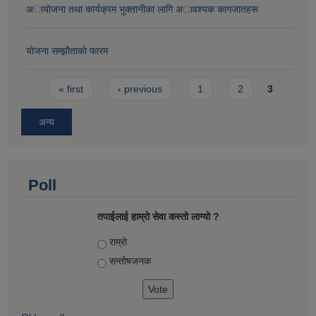
अायाेजना तथा कार्यक्रम भुक्तानीका लागि अावश्यक कागजातहरू
याेजना सम्झाैताकाे फारम
Pages
« first
‹ previous
1
2
3
अन्य
Poll
तपाईलाई हाम्रो सेवा कस्तो लाग्यो ?
Choices
राम्रो
सन्तोषज‍नक