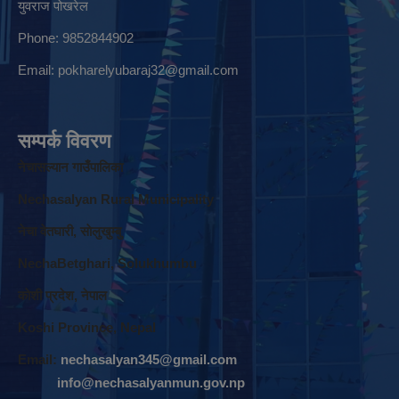
युवराज पोखरेल
Phone: 9852844902
Email:
pokharelyubaraj32@gmail.com
सम्पर्क विवरण
नेचासल्यान गाउँपालिका
Nechasalyan Rural Municipality
नेचा वेतघारी, साेलुखुम्बु
NechaBetghari, Solukhumbu
काेशी प्रदेश, नेपाल
Koshi Province, Nepal
Email:
nechasalyan345@gmail.com
info@nechasalyanmun.gov.np