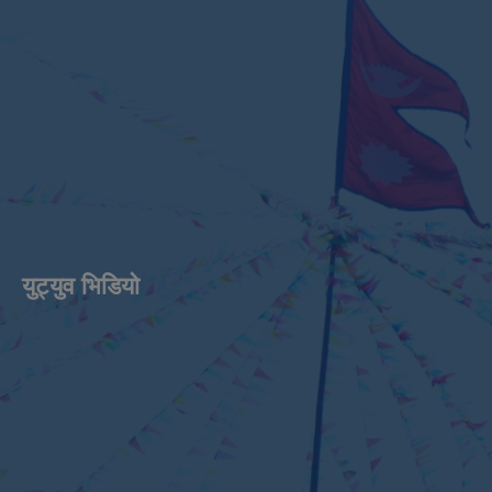
युट्युव भिडियाे