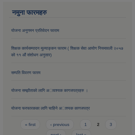
नमुना फारमहरु
याेजना अनुगमन प्रतिवेदन फाराम
शिक्षक कार्यसम्पादन मूल्याङ्कन फाराम ( शिक्षक सेवा आयोग नियमावली २०५७
को ११ औं संशोधन अनुसार)
सम्पति विवरण फारम
याेजना सम्झाैताकाे लागि अावश्यक कागजपत्रहरु ।
याेजना फरफारकका लागि चाहिने अाश्यक कागजपत्र
Pages
« first
‹ previous
1
2
3
next ›
last »