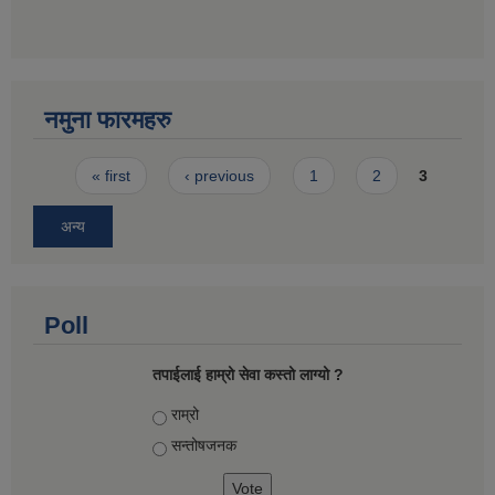
नमुना फारमहरु
Pages
« first
‹ previous
1
2
3
अन्य
Poll
तपाईलाई हाम्रो सेवा कस्तो लाग्यो ?
Choices
राम्रो
सन्तोषज‍नक