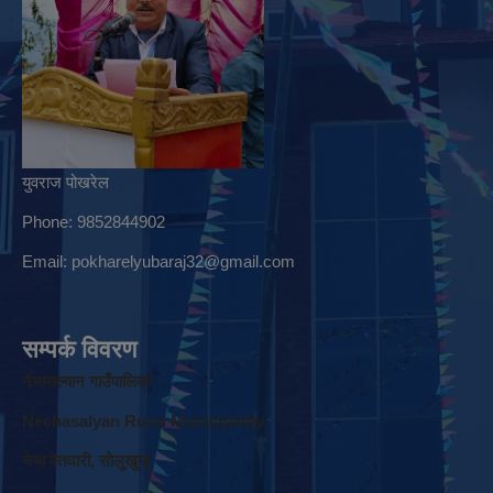
युवराज पोखरेल
Phone: 9852844902
Email:
pokharelyubaraj32@gmail.com
सम्पर्क विवरण
नेचासल्यान गाउँपालिका
Nechasalyan Rural Municipality
नेचा वेतघारी, साेलुखुम्बु