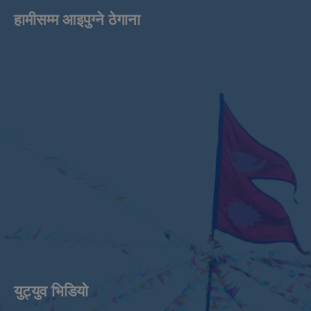
हामीसम्म आइपुग्ने ठेगाना
युट्युव भिडियाे