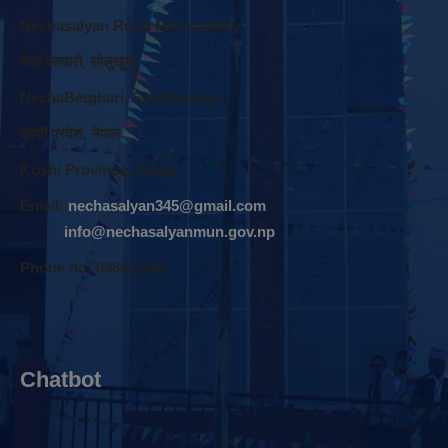
Nechasalyan Rural Municipality
नेचा वेतघारी, साेलुखुम्बु
NechaBetghari, Solukhumbu
काेशी प्रदेश, नेपाल
Koshi Province, Nepal
Email:
nechasalyan345@gmail.com
info@nechasalyanmun.gov.np
Phone no: 038412302
Chatbot