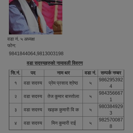
वडा नं. ५ अध्यक्ष
फोन:
9841844064,9813003198
वडा सदस्यहरुकाे नामावली विवरण
सि.नं.
पद
नाम थर
वडा नं.
सम्पर्क नम्बर
986295392
१
वडा सदस्य
प्रेम प्रसाद श्रेष्ठ
५
4
984356667
२
वडा सदस्य
तेज कुमार बास्तोला
५
1
980384929
३
वडा सदस्य
खड्क कुमारी वि क
५
3
982570087
४
वडा सदस्य
मिन कुमारी राई
५
8