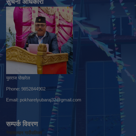
सुचना अधिकारी
युवराज पोखरेल
Phone: 9852844902
Email:
pokharelyubaraj32@gmail.com
सम्पर्क विवरण
नेचासल्यान गाउँपालिका