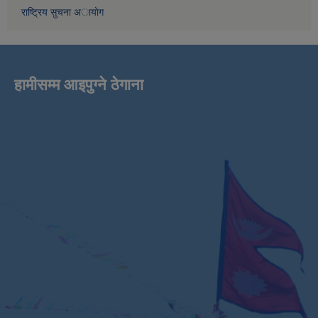
राष्ट्रिय सुचना अायाेग
हामीसम्म आइपुग्ने ठेगाना