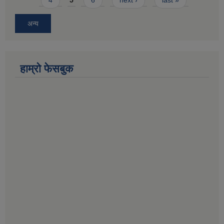
4
5
6
next ›
last »
अन्य
हाम्राे फेसबुक