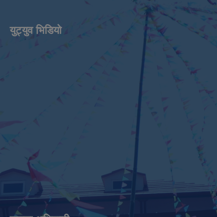
युट्युव भिडियाे