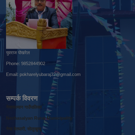
युवराज पोखरेल
Phone: 9852844902
Email:
pokharelyubaraj32@gmail.com
सम्पर्क विवरण
नेचासल्यान गाउँपालिका
Nechasalyan Rural Municipality
नेचा वेतघारी, साेलुखुम्बु