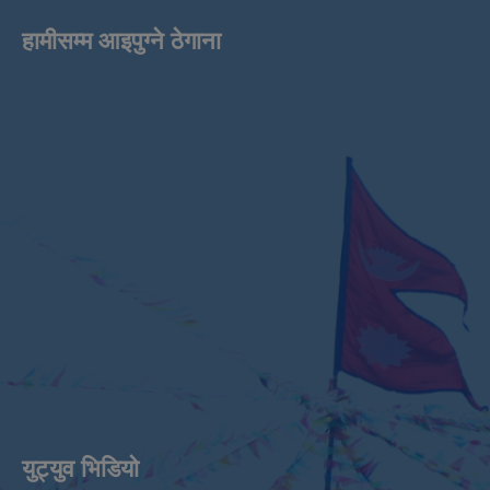
हामीसम्म आइपुग्ने ठेगाना
युट्युव भिडियाे