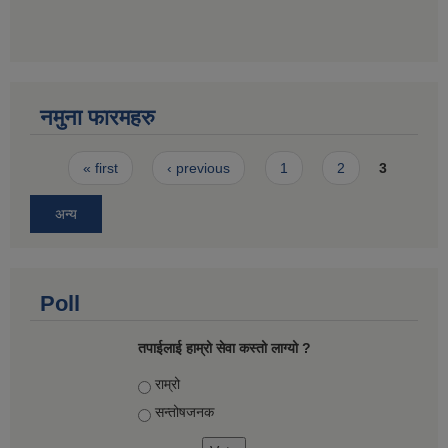
नमुना फारमहरु
Pages
« first
‹ previous
1
2
3
अन्य
Poll
तपाईलाई हाम्रो सेवा कस्तो लाग्यो ?
Choices
राम्रो
सन्तोषज‍नक