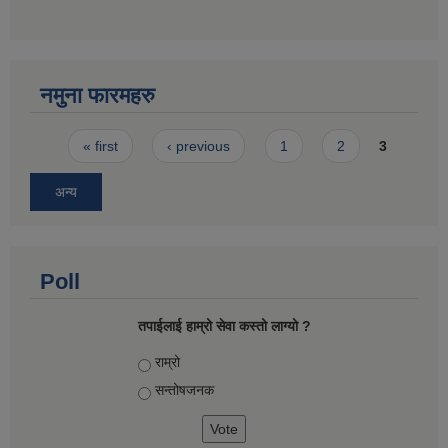
नमुना फारमहरु
Pages
« first
‹ previous
1
2
3
अन्य
Poll
तपाईलाई हाम्रो सेवा कस्तो लाग्यो ?
Choices
राम्रो
सन्तोषज‍नक