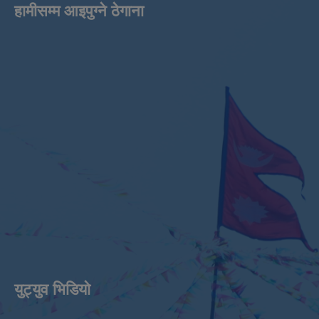
हामीसम्म आइपुग्ने ठेगाना
युट्युव भिडियाे