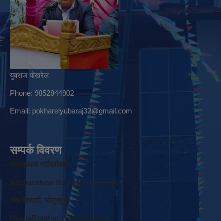
युवराज पोखरेल
Phone: 9852844902
Email:
pokharelyubaraj32@gmail.com
सम्पर्क विवरण
नेचासल्यान गाउँपालिका
Nechasalyan Rural Municipality
नेचा वेतघारी, साेलुखुम्बु
NechaBetghari, Solukhumbu