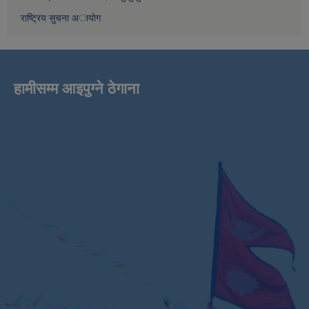
राष्ट्रिय सुचना अायाेग
हामीसम्म आइपुग्ने ठेगाना