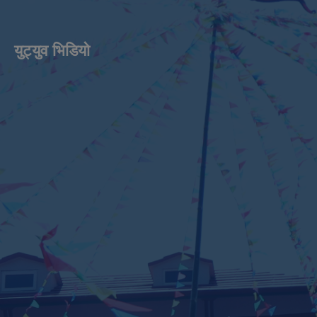
युट्युव भिडियाे