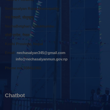
Nechasalyan Rural Municipality
नेचा वेतघारी, साेलुखुम्बु
NechaBetghari, Solukhumbu
काेशी प्रदेश, नेपाल
Koshi Province, Nepal
Email:
nechasalyan345@gmail.com
info@nechasalyanmun.gov.np
Phone no: 038412302
Chatbot