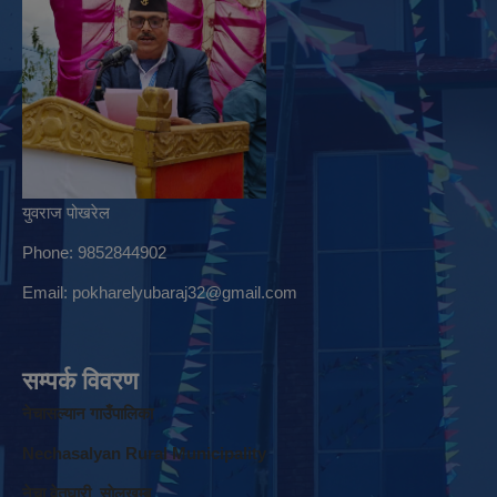
युवराज पोखरेल
Phone: 9852844902
Email:
pokharelyubaraj32@gmail.com
सम्पर्क विवरण
नेचासल्यान गाउँपालिका
Nechasalyan Rural Municipality
नेचा वेतघारी, साेलुखुम्बु