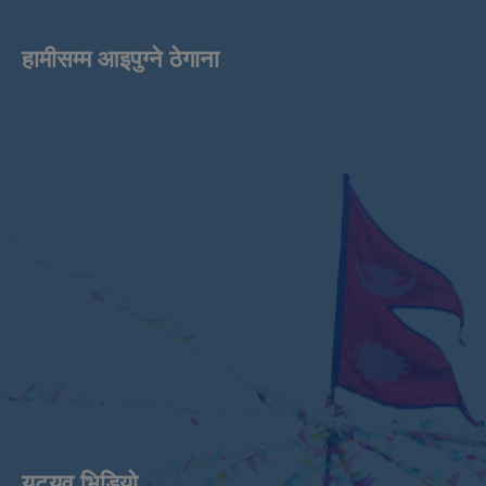
हामीसम्म आइपुग्ने ठेगाना
युट्युव भिडियाे