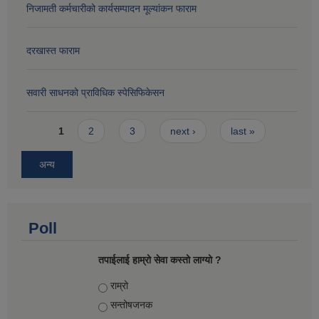
निजामती कर्मचारीको कार्यसम्पादन मूल्यांकन फाराम
दरखास्त फाराम
सवारी साधनको प्राविधिक स्पेसिफिकेसन
Pages
1
2
3
next ›
last »
अन्य
Poll
तपाईलाई हाम्रो सेवा कस्तो लाग्यो ?
Choices
राम्रो
सन्तोषज‍नक