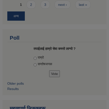
Pages
1
2
3
next ›
last »
अन्य
Poll
तपाईलाई हाम्रो सेवा कस्तो लाग्यो ?
Choices
राम्रो
सन्तोषज‍नक
Older polls
Results
महत्वपुर्ण लिङ्कहरू