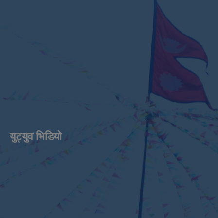
युट्युव भिडियाे