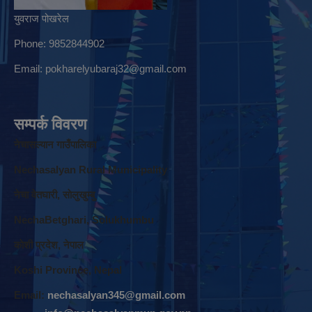
युवराज पोखरेल
Phone: 9852844902
Email:
pokharelyubaraj32@gmail.com
सम्पर्क विवरण
नेचासल्यान गाउँपालिका
Nechasalyan Rural Municipality
नेचा वेतघारी, साेलुखुम्बु
NechaBetghari, Solukhumbu
काेशी प्रदेश, नेपाल
Koshi Province, Nepal
Email:
nechasalyan345@gmail.com