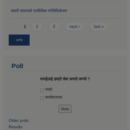
सवारी साधनको प्राविधिक स्पेसिफिकेसन
Pages
1
2
3
next ›
last »
अन्य
Poll
तपाईलाई हाम्रो सेवा कस्तो लाग्यो ?
Choices
राम्रो
सन्तोषज‍नक
Older polls
Results