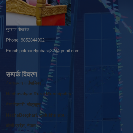
युवराज पोखरेल
Phone: 9852844902
Email:
pokharelyubaraj32@gmail.com
सम्पर्क विवरण
नेचासल्यान गाउँपालिका
Nechasalyan Rural Municipality
नेचा वेतघारी, साेलुखुम्बु
NechaBetghari, Solukhumbu
काेशी प्रदेश, नेपाल