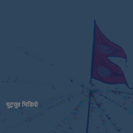
युट्युव भिडियाे