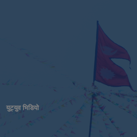
युट्युव भिडियाे