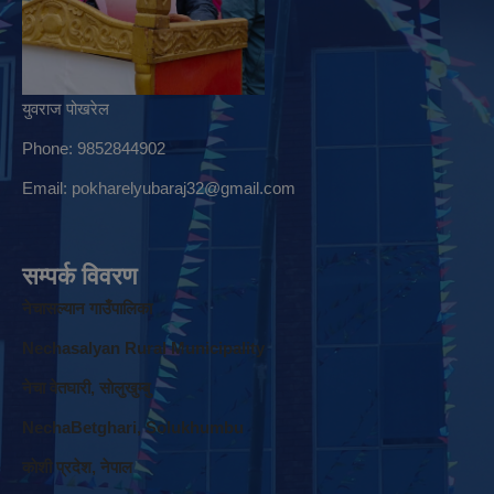
युवराज पोखरेल
Phone: 9852844902
Email:
pokharelyubaraj32@gmail.com
सम्पर्क विवरण
नेचासल्यान गाउँपालिका
Nechasalyan Rural Municipality
नेचा वेतघारी, साेलुखुम्बु
NechaBetghari, Solukhumbu
काेशी प्रदेश, नेपाल