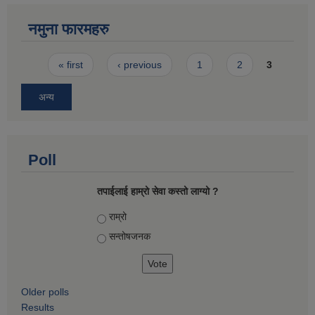
नमुना फारमहरु
Pages
« first
‹ previous
1
2
3
अन्य
Poll
तपाईलाई हाम्रो सेवा कस्तो लाग्यो ?
Choices
राम्रो
सन्तोषज‍नक
Older polls
Results