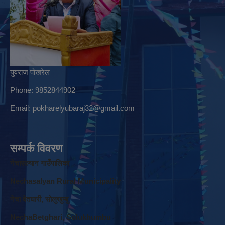
युवराज पोखरेल
Phone: 9852844902
Email:
pokharelyubaraj32@gmail.com
सम्पर्क विवरण
नेचासल्यान गाउँपालिका
Nechasalyan Rural Municipality
नेचा वेतघारी, साेलुखुम्बु
NechaBetghari, Solukhumbu