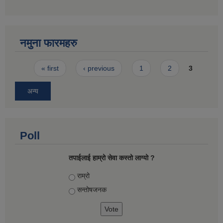
नमुना फारमहरु
Pages
« first
‹ previous
1
2
3
अन्य
Poll
तपाईलाई हाम्रो सेवा कस्तो लाग्यो ?
Choices
राम्रो
सन्तोषज‍नक