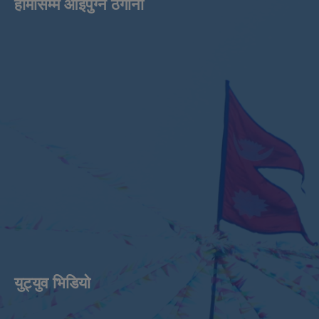
हामीसम्म आइपुग्ने ठेगाना
युट्युव भिडियाे