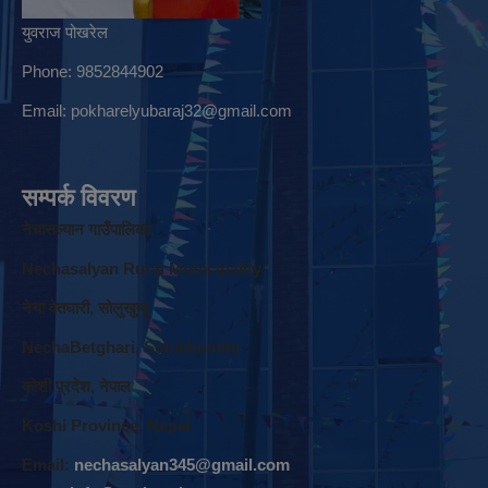
युवराज पोखरेल
Phone: 9852844902
Email:
pokharelyubaraj32@gmail.com
सम्पर्क विवरण
नेचासल्यान गाउँपालिका
Nechasalyan Rural Municipality
नेचा वेतघारी, साेलुखुम्बु
NechaBetghari, Solukhumbu
काेशी प्रदेश, नेपाल
Koshi Province, Nepal
Email:
nechasalyan345@gmail.com