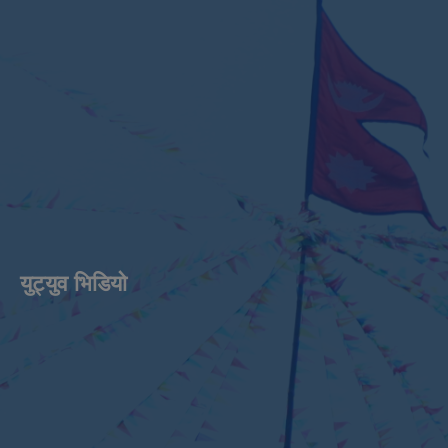
युट्युव भिडियाे