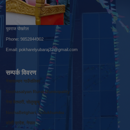
युवराज पोखरेल
Phone: 9852844902
Email:
pokharelyubaraj32@gmail.com
सम्पर्क विवरण
नेचासल्यान गाउँपालिका
Nechasalyan Rural Municipality
नेचा वेतघारी, साेलुखुम्बु
NechaBetghari, Solukhumbu
काेशी प्रदेश, नेपाल