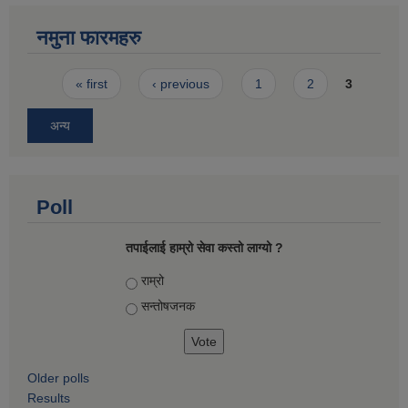
नमुना फारमहरु
Pages
« first
‹ previous
1
2
3
अन्य
Poll
तपाईलाई हाम्रो सेवा कस्तो लाग्यो ?
Choices
राम्रो
सन्तोषज‍नक
Older polls
Results