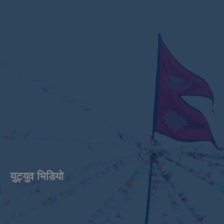
युट्युव भिडियाे