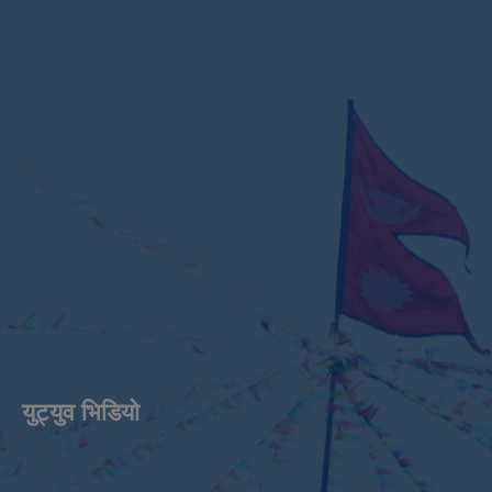
युट्युव भिडियाे