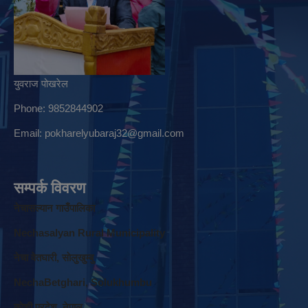
युवराज पोखरेल
Phone: 9852844902
Email:
pokharelyubaraj32@gmail.com
सम्पर्क विवरण
नेचासल्यान गाउँपालिका
Nechasalyan Rural Municipality
नेचा वेतघारी, साेलुखुम्बु
NechaBetghari, Solukhumbu
काेशी प्रदेश, नेपाल