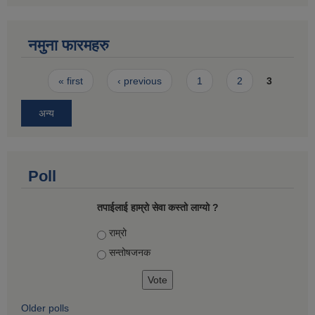
नमुना फारमहरु
Pages
« first
‹ previous
1
2
3
अन्य
Poll
तपाईलाई हाम्रो सेवा कस्तो लाग्यो ?
Choices
राम्रो
सन्तोषज‍नक
Older polls