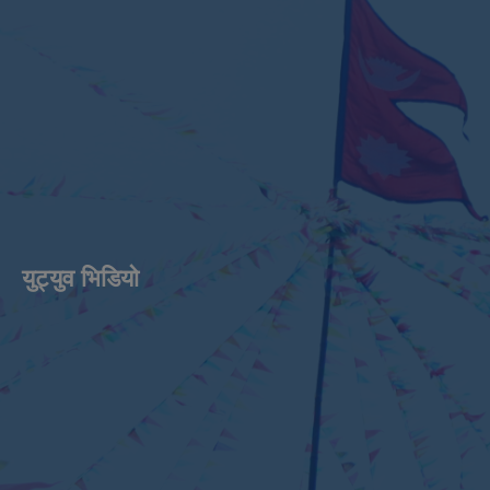
युट्युव भिडियाे