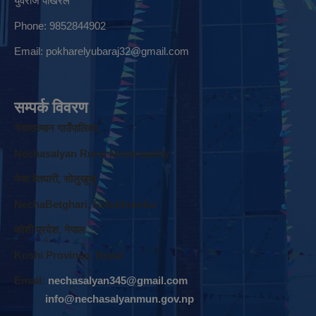
युवराज पोखरेल
Phone: 9852844902
Email:
pokharelyubaraj32@gmail.com
सम्पर्क विवरण
नेचासल्यान गाउँपालिका
Nechasalyan Rural Municipality
नेचा वेतघारी, साेलुखुम्बु
NechaBetghari, Solukhumbu
काेशी प्रदेश, नेपाल
Koshi Province, Nepal
Email:
nechasalyan345@gmail.com
info@nechasalyanmun.gov.np