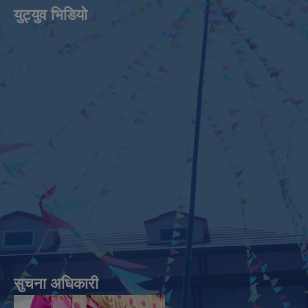
युट्युव भिडियाे
सुचना अधिकारी