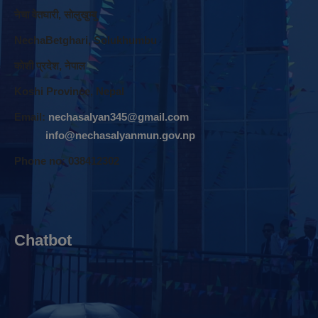
नेचा वेतघारी, साेलुखुम्बु
NechaBetghari, Solukhumbu
काेशी प्रदेश, नेपाल
Koshi Province, Nepal
Email:
nechasalyan345@gmail.com
info@nechasalyanmun.gov.np
Phone no: 038412302
Chatbot