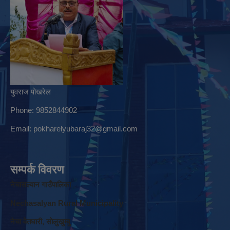
युवराज पोखरेल
Phone: 9852844902
Email:
pokharelyubaraj32@gmail.com
सम्पर्क विवरण
नेचासल्यान गाउँपालिका
Nechasalyan Rural Municipality
नेचा वेतघारी, साेलुखुम्बु