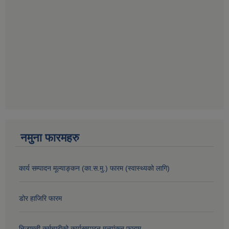
नमुना फारमहरु
कार्य सम्पादन मूल्याङ्कन (का.स.मु.) फारम (स्वास्थ्यको लागि)
डोर हाजिरि फारम
निजामती कर्मचारीको कार्यसम्पादन मूल्यांकन फाराम