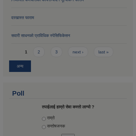
दरखास्त फाराम
सवारी साधनको प्राविधिक स्पेसिफिकेसन
Pages
1
2
3
next ›
last »
अन्य
Poll
तपाईलाई हाम्रो सेवा कस्तो लाग्यो ?
Choices
राम्रो
सन्तोषज‍नक