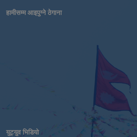
हामीसम्म आइपुग्ने ठेगाना
युट्युव भिडियाे