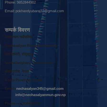
Phone: 9852844902
Email:
pokharelyubaraj32@gmail.com
सम्पर्क विवरण
नेचासल्यान गाउँपालिका
Nechasalyan Rural Municipality
नेचा वेतघारी, साेलुखुम्बु
NechaBetghari, Solukhumbu
काेशी प्रदेश, नेपाल
Koshi Province, Nepal
Email:
nechasalyan345@gmail.com
info@nechasalyanmun.gov.np
Phone no: 038412302