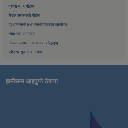
प्रदेश नं. १ पाेर्टल
नेपाल सरकारकाे पाेर्टल
प्रधानमन्त्री तथा मन्त्रीपरिषद्काे कार्यालय
लाेक सेवा अायाेग
जिल्ला प्रशासन कार्यालय, साेलुखुम्बु
राष्ट्रिय सुचना अायाेग
हामीसम्म आइपुग्ने ठेगाना