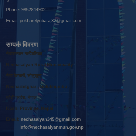
Phone: 9852844902
Email:
pokharelyubaraj32@gmail.com
सम्पर्क विवरण
नेचासल्यान गाउँपालिका
Nechasalyan Rural Municipality
नेचा वेतघारी, साेलुखुम्बु
NechaBetghari, Solukhumbu
काेशी प्रदेश, नेपाल
Koshi Province, Nepal
Email:
nechasalyan345@gmail.com
info@nechasalyanmun.gov.np