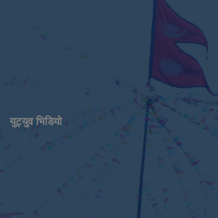
युट्युव भिडियाे