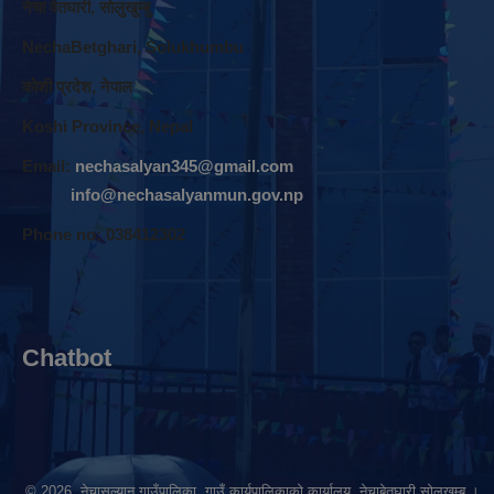
नेचा वेतघारी, साेलुखुम्बु
NechaBetghari, Solukhumbu
काेशी प्रदेश, नेपाल
Koshi Province, Nepal
Email:
nechasalyan345@gmail.com
info@nechasalyanmun.gov.np
Phone no: 038412302
Chatbot
© 2026 नेचासल्यान गाउँपालिका, गाउँ कार्यपालिकाको कार्यालय, नेचाबेतघारी सोलुखुम्बु ।