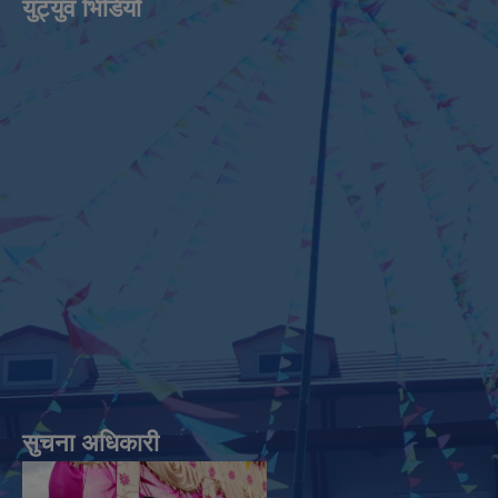
युट्युव भिडियाे
सुचना अधिकारी