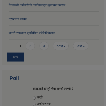
निजामती कर्मचारीको कार्यसम्पादन मूल्यांकन फाराम
दरखास्त फाराम
सवारी साधनको प्राविधिक स्पेसिफिकेसन
Pages
1
2
3
next ›
last »
अन्य
Poll
तपाईलाई हाम्रो सेवा कस्तो लाग्यो ?
Choices
राम्रो
सन्तोषज‍नक