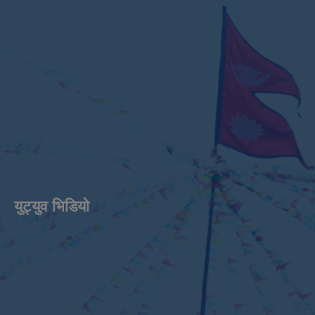
युट्युव भिडियाे