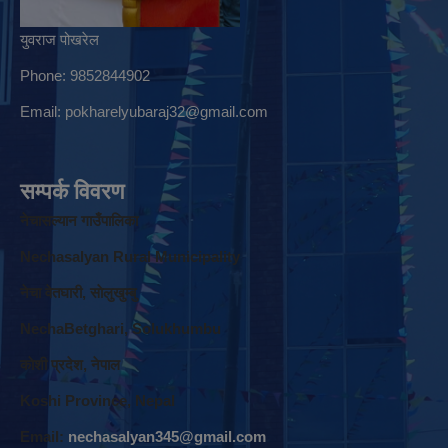
युवराज पोखरेल
Phone: 9852844902
Email:
pokharelyubaraj32@gmail.com
सम्पर्क विवरण
नेचासल्यान गाउँपालिका
Nechasalyan Rural Municipality
नेचा वेतघारी, साेलुखुम्बु
NechaBetghari, Solukhumbu
काेशी प्रदेश, नेपाल
Koshi Province, Nepal
Email:
nechasalyan345@gmail.com