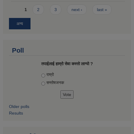
Pages
1
2
3
next ›
last »
अन्य
Poll
तपाईलाई हाम्रो सेवा कस्तो लाग्यो ?
Choices
राम्रो
सन्तोषज‍नक
Older polls
Results