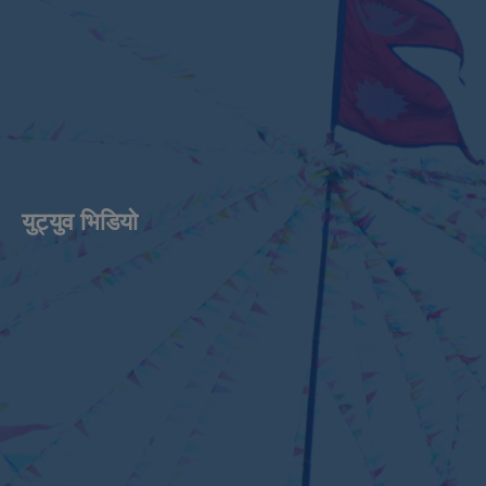
युट्युव भिडियाे