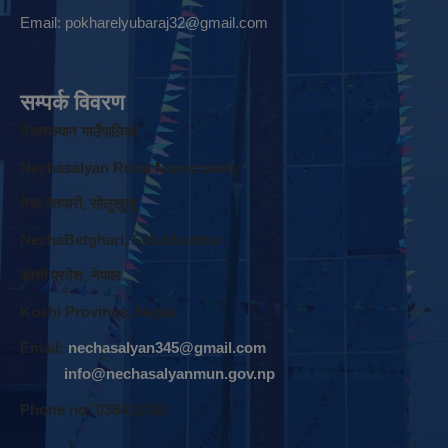
Email:
pokharelyubaraj32@gmail.com
सम्पर्क विवरण
नेचासल्यान गाउँपालिका
Nechasalyan Rural Municipality
नेचा वेतघारी, साेलुखुम्बु
NechaBetghari, Solukhumbu
काेशी प्रदेश, नेपाल
Koshi Province, Nepal
Email:
nechasalyan345@gmail.com
info@nechasalyanmun.gov.np
Phone no: 038412302