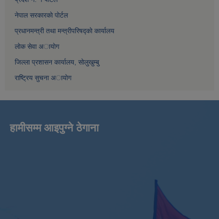
नेपाल सरकारकाे पाेर्टल
प्रधानमन्त्री तथा मन्त्रीपरिषद्काे कार्यालय
लाेक सेवा अायाेग
जिल्ला प्रशासन कार्यालय, साेलुखुम्बु
राष्ट्रिय सुचना अायाेग
हामीसम्म आइपुग्ने ठेगाना