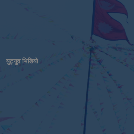
युट्युव भिडियाे