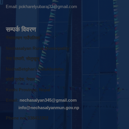
Email:
pokharelyubaraj32@gmail.com
सम्पर्क विवरण
नेचासल्यान गाउँपालिका
Nechasalyan Rural Municipality
नेचा वेतघारी, साेलुखुम्बु
NechaBetghari, Solukhumbu
काेशी प्रदेश, नेपाल
Koshi Province, Nepal
Email:
nechasalyan345@gmail.com
info@nechasalyanmun.gov.np
Phone no: 038412302