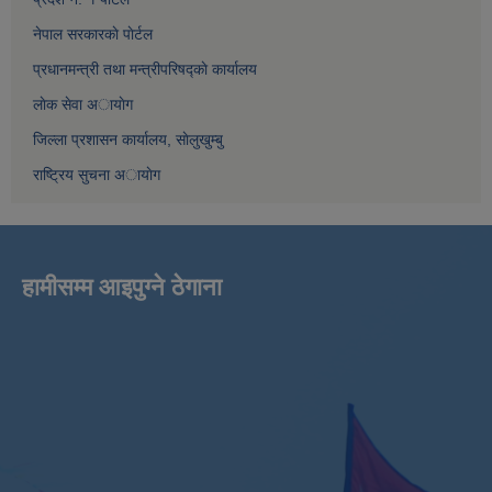
नेपाल सरकारकाे पाेर्टल
प्रधानमन्त्री तथा मन्त्रीपरिषद्काे कार्यालय
लाेक सेवा अायाेग
जिल्ला प्रशासन कार्यालय, साेलुखुम्बु
राष्ट्रिय सुचना अायाेग
हामीसम्म आइपुग्ने ठेगाना