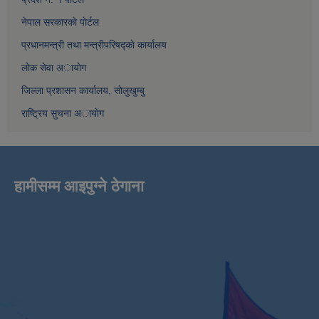
नेपाल सरकारकाे पाेर्टल
प्रधानमन्त्री तथा मन्त्रीपरिषद्काे कार्यालय
लाेक सेवा अायाेग
जिल्ला प्रशासन कार्यालय, साेलुखुम्बु
राष्ट्रिय सुचना अायाेग
हामीसम्म आइपुग्ने ठेगाना