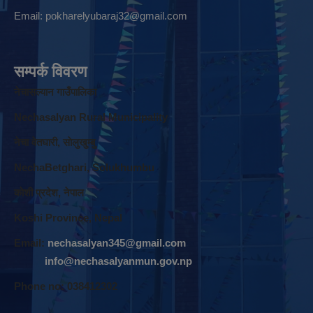
Email:
pokharelyubaraj32@gmail.com
सम्पर्क विवरण
नेचासल्यान गाउँपालिका
Nechasalyan Rural Municipality
नेचा वेतघारी, साेलुखुम्बु
NechaBetghari, Solukhumbu
काेशी प्रदेश, नेपाल
Koshi Province, Nepal
Email:
nechasalyan345@gmail.com
info@nechasalyanmun.gov.np
Phone no: 038412302