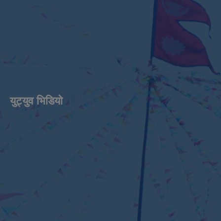
युट्युव भिडियाे