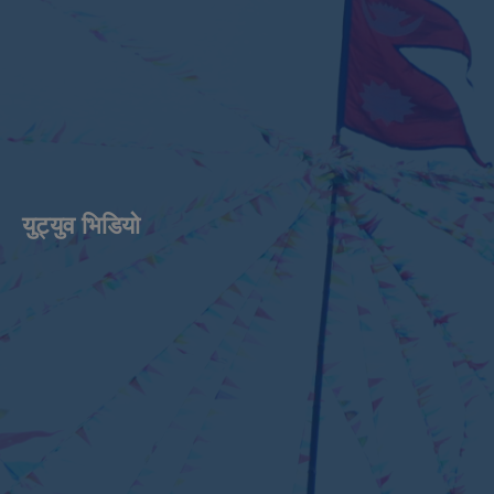
युट्युव भिडियाे