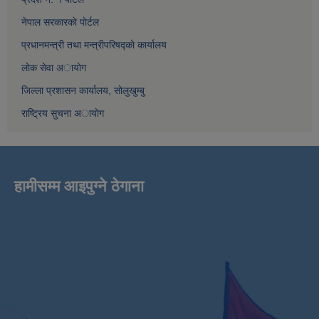
नेपाल सरकारकाे पाेर्टल
प्रधानमन्त्री तथा मन्त्रीपरिषद्काे कार्यालय
लाेक सेवा अायाेग
जिल्ला प्रशासन कार्यालय, साेलुखुम्बु
राष्ट्रिय सुचना अायाेग
हामीसम्म आइपुग्ने ठेगाना