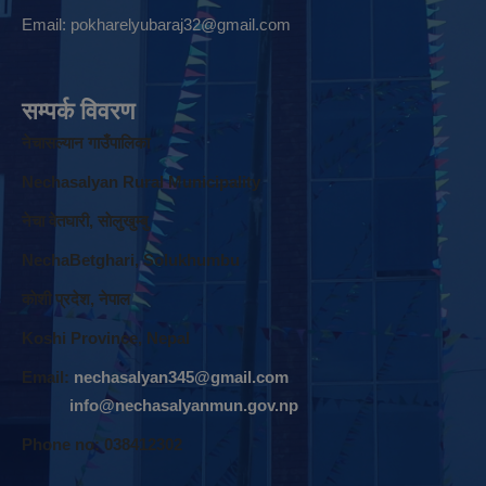
Email:
pokharelyubaraj32@gmail.com
सम्पर्क विवरण
नेचासल्यान गाउँपालिका
Nechasalyan Rural Municipality
नेचा वेतघारी, साेलुखुम्बु
NechaBetghari, Solukhumbu
काेशी प्रदेश, नेपाल
Koshi Province, Nepal
Email:
nechasalyan345@gmail.com
info@nechasalyanmun.gov.np
Phone no: 038412302