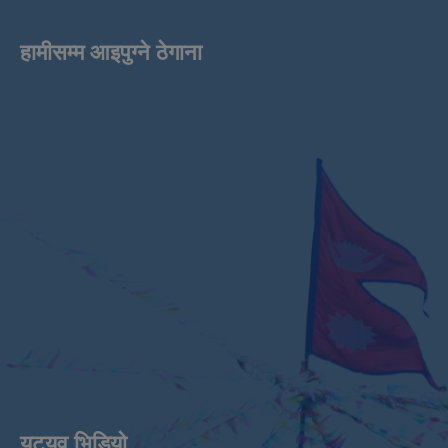
हामीसम्म आइपुग्ने ठेगाना
युट्युव भिडियाे