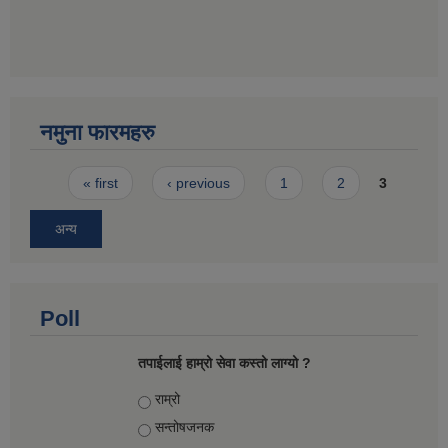
नमुना फारमहरु
Pages
« first
‹ previous
1
2
3
अन्य
Poll
तपाईलाई हाम्रो सेवा कस्तो लाग्यो ?
Choices
राम्रो
सन्तोषज‍नक