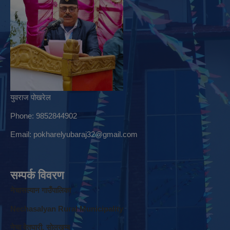
युवराज पोखरेल
Phone: 9852844902
Email:
pokharelyubaraj32@gmail.com
सम्पर्क विवरण
नेचासल्यान गाउँपालिका
Nechasalyan Rural Municipality
नेचा वेतघारी, साेलुखुम्बु