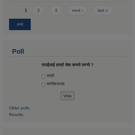
Pages
1
2
3
next ›
last »
अन्य
Poll
तपाईलाई हाम्रो सेवा कस्तो लाग्यो ?
Choices
राम्रो
सन्तोषज‍नक
Older polls
Results