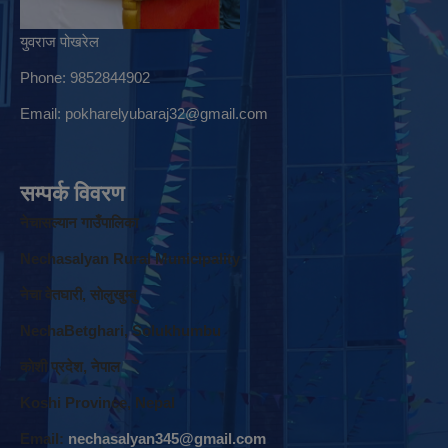
युवराज पोखरेल
Phone: 9852844902
Email:
pokharelyubaraj32@gmail.com
सम्पर्क विवरण
नेचासल्यान गाउँपालिका
Nechasalyan Rural Municipality
नेचा वेतघारी, साेलुखुम्बु
NechaBetghari, Solukhumbu
काेशी प्रदेश, नेपाल
Koshi Province, Nepal
Email:
nechasalyan345@gmail.com