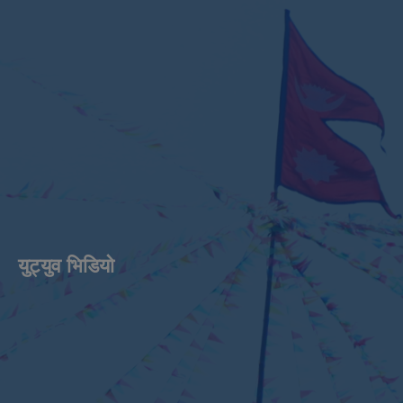
युट्युव भिडियाे