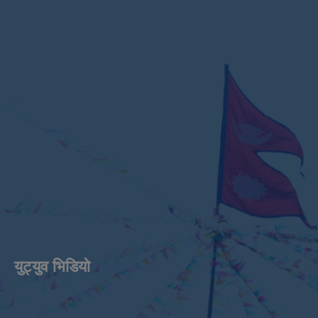
युट्युव भिडियाे