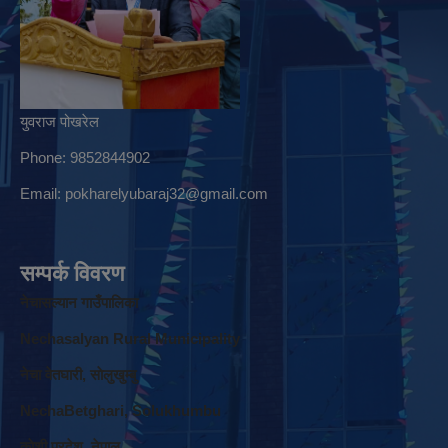
युवराज पोखरेल
Phone: 9852844902
Email:
pokharelyubaraj32@gmail.com
सम्पर्क विवरण
नेचासल्यान गाउँपालिका
Nechasalyan Rural Municipality
नेचा वेतघारी, साेलुखुम्बु
NechaBetghari, Solukhumbu
काेशी प्रदेश, नेपाल