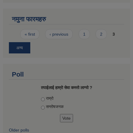
नमुना फारमहरु
Pages
« first
‹ previous
1
2
3
अन्य
Poll
तपाईलाई हाम्रो सेवा कस्तो लाग्यो ?
Choices
राम्रो
सन्तोषज‍नक
Older polls