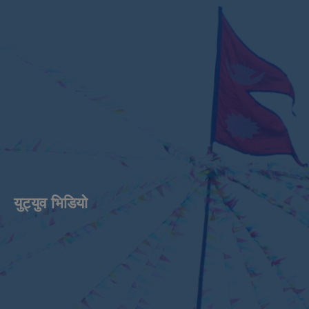
युट्युव भिडियाे