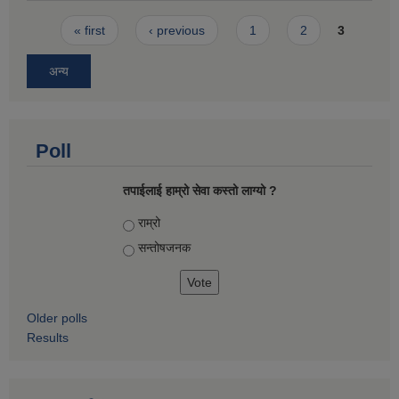
Pages
« first
‹ previous
1
2
3
अन्य
Poll
तपाईलाई हाम्रो सेवा कस्तो लाग्यो ?
Choices
राम्रो
सन्तोषज‍नक
Older polls
Results