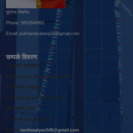
युवराज पोखरेल
Phone: 9852844902
Email:
pokharelyubaraj32@gmail.com
सम्पर्क विवरण
नेचासल्यान गाउँपालिका
Nechasalyan Rural Municipality
नेचा वेतघारी, साेलुखुम्बु
NechaBetghari, Solukhumbu
काेशी प्रदेश, नेपाल
Koshi Province, Nepal
Email:
nechasalyan345@gmail.com