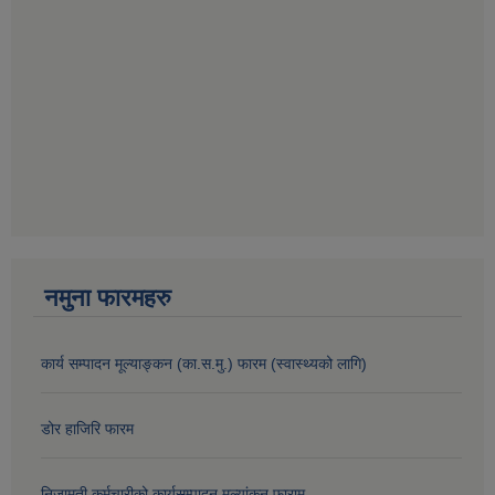
नमुना फारमहरु
कार्य सम्पादन मूल्याङ्कन (का.स.मु.) फारम (स्वास्थ्यको लागि)
डोर हाजिरि फारम
निजामती कर्मचारीको कार्यसम्पादन मूल्यांकन फाराम