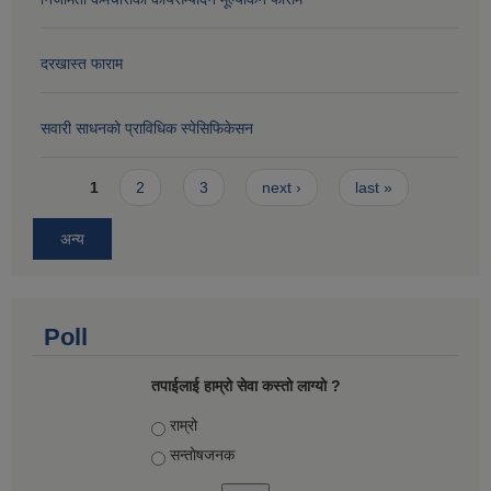
दरखास्त फाराम
सवारी साधनको प्राविधिक स्पेसिफिकेसन
Pages
1
2
3
next ›
last »
अन्य
Poll
तपाईलाई हाम्रो सेवा कस्तो लाग्यो ?
Choices
राम्रो
सन्तोषज‍नक