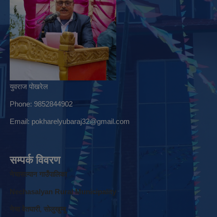
युवराज पोखरेल
Phone: 9852844902
Email:
pokharelyubaraj32@gmail.com
सम्पर्क विवरण
नेचासल्यान गाउँपालिका
Nechasalyan Rural Municipality
नेचा वेतघारी, साेलुखुम्बु