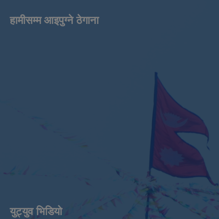
हामीसम्म आइपुग्ने ठेगाना
युट्युव भिडियाे