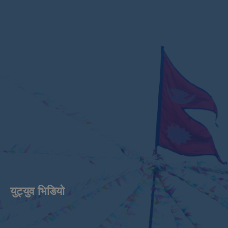
युट्युव भिडियाे