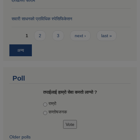
दरखास्त फाराम
सवारी साधनको प्राविधिक स्पेसिफिकेसन
Pages
1
2
3
next ›
last »
अन्य
Poll
तपाईलाई हाम्रो सेवा कस्तो लाग्यो ?
Choices
राम्रो
सन्तोषज‍नक
Older polls