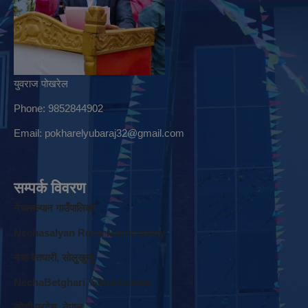
युवराज पोखरेल
Phone: 9852844902
Email:
pokharelyubaraj32@gmail.com
सम्पर्क विवरण
नेचासल्यान गाउँपालिका
Nechasalyan Rural Municipality
नेचा वेतघारी, साेलुखुम्बु
NechaBetghari, Solukhumbu
काेशी प्रदेश, नेपाल