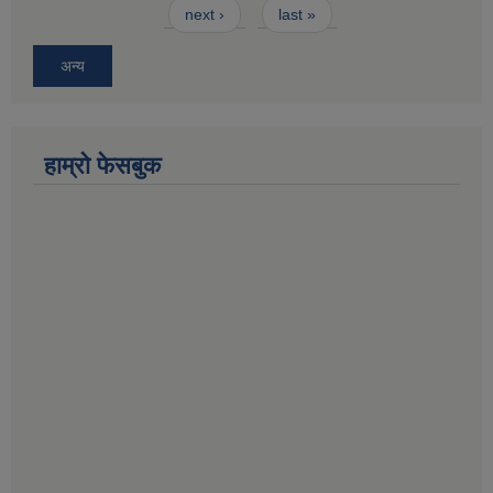
next ›
last »
अन्य
हाम्राे फेसबुक