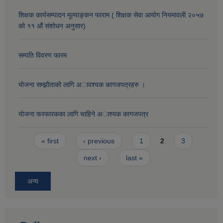
शिक्षक कार्यसम्पादन मूल्याङ्कन फाराम ( शिक्षक सेवा आयोग नियमावली २०५७
को ११ औं संशोधन अनुसार)
सम्पति विवरण फारम
याेजना सम्झाैताकाे लागि अावश्यक कागजपत्रहरु ।
याेजना फरफारकका लागि चाहिने अाश्यक कागजपत्र
Pages
« first
‹ previous
1
2
3
next ›
last »
अन्य