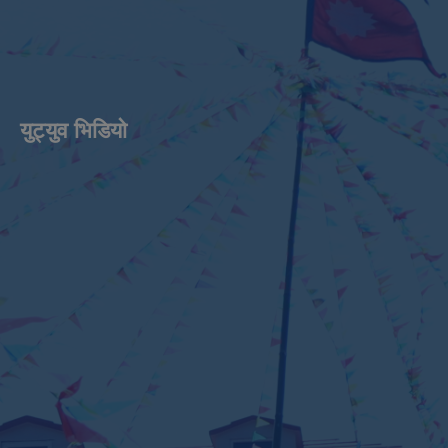
युट्युव भिडियाे