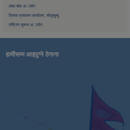
लाेक सेवा अायाेग
जिल्ला प्रशासन कार्यालय, साेलुखुम्बु
राष्ट्रिय सुचना अायाेग
हामीसम्म आइपुग्ने ठेगाना