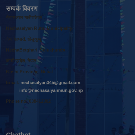
सम्पर्क विवरण
नेचासल्यान गाउँपालिका
Nechasalyan Rural Municipality
नेचा वेतघारी, साेलुखुम्बु
NechaBetghari, Solukhumbu
काेशी प्रदेश, नेपाल
Koshi Province, Nepal
Email:
nechasalyan345@gmail.com
info@nechasalyanmun.gov.np
Phone no: 038412302
Chatbot