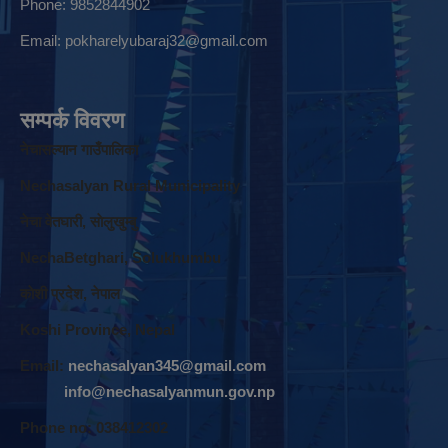
Phone: 9852844902
Email:
pokharelyubaraj32@gmail.com
सम्पर्क विवरण
नेचासल्यान गाउँपालिका
Nechasalyan Rural Municipality
नेचा वेतघारी, साेलुखुम्बु
NechaBetghari, Solukhumbu
काेशी प्रदेश, नेपाल
Koshi Province, Nepal
Email:
nechasalyan345@gmail.com
info@nechasalyanmun.gov.np
Phone no: 038412302