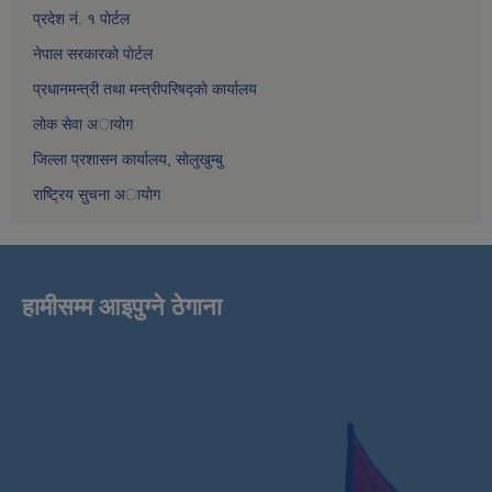
प्रदेश नं. १ पाेर्टल
नेपाल सरकारकाे पाेर्टल
प्रधानमन्त्री तथा मन्त्रीपरिषद्काे कार्यालय
लाेक सेवा अायाेग
जिल्ला प्रशासन कार्यालय, साेलुखुम्बु
राष्ट्रिय सुचना अायाेग
हामीसम्म आइपुग्ने ठेगाना