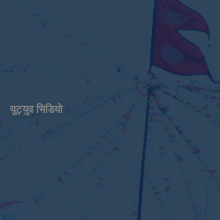
युट्युव भिडियाे